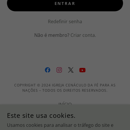
ENTRAR
Redefinir senha
Não é membro?
Criar conta.
COPYRIGHT © 2024 IGREJA CENÁCULO DA FÉ PARA AS
NAÇÕES – TODOS OS DIREITOS RESERVADOS.
INÍCIO
AO VIVO
Este site usa cookies.
PEDIDO DE ORAÇÃO
Usamos cookies para analisar o tráfego do site e