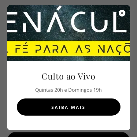
LOGIN NA CONTA
Acesse sua conta para ver seu perfil, histórico e as
páginas privativas que você tem acesso.
Culto ao Vivo
Quintas 20h e Domingos 19h
SAIBA MAIS